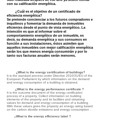
con su calificación energética.
¿Cuál es el objetivo de un certificado de
eficiencia energética?
Se pretende concienciar a los futuros compradores e
inquilinos y fomentar la demanda de inmuebles
eficientes desde el punto de vista energético. La
intención es que al informar sobre el
comportamiento energético de un inmueble, es
decir, su demanda energética y sus consumos en
función a sus instalaciones, éstos asimilen que
aquellos inmuebles con mejor calificación energética
serán los que menos energía consumirán y por lo
tanto sus facturas anuales serán menores.
¿What is the energy certification of buildings?
It is the standard process under Directive 2010/31/EU of the
European Parliament by which information on the demand
and energy consumption of a building is obtained.
¿What is the energy performance certificate ?
It is the outcome document of the energy certification
process of a property. Collect information on building
elements of the property and its facilities and obtaining
values ​​for demand and energy consumption of a building .
With these values ​​gives the property an energy rating based
on the carbon dioxide emissions and energy consumption .
¿What is the energy efficiency label ?
It is the badge that includes the marks obtained in the
energy certificate. Indicates the level of energy efficiency
rating obtained by the building or building unit . With a color
code classifies properties according to one energy scale
from A (most efficient property ) to G ( least efficient property
) . Gives a rating (A to G) according to the consumption of