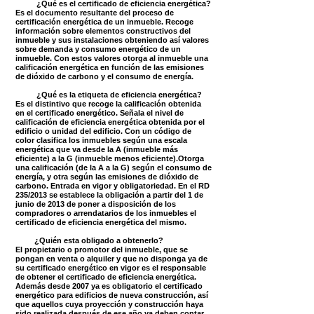
¿Qué es el certificado de eficiencia energética?
Es el documento resultante del proceso de
certificación energética de un inmueble. Recoge
información sobre elementos constructivos del
inmueble y sus instalaciones obteniendo así valores
sobre demanda y consumo energético de un
inmueble. Con estos valores otorga al inmueble una
calificación energética en función de las emisiones
de dióxido de carbono y el consumo de energía.
¿Qué es la etiqueta de eficiencia energética?
Es el distintivo que recoge la calificación obtenida
en el certificado energético. Señala el nivel de
calificación de eficiencia energética obtenida por el
edificio o unidad del edificio. Con un código de
color clasifica los inmuebles según una escala
energética que va desde la A (inmueble más
eficiente) a la G (inmueble menos eficiente).Otorga
una calificación (de la A a la G) según el consumo de
energía, y otra según las emisiones de dióxido de
carbono. Entrada en vigor y obligatoriedad.
En el RD
235/2013 se establece la obligación a partir del 1 de
junio de 2013 de poner a disposición de los
compradores o arrendatarios de los inmuebles el
certificado de eficiencia energética del mismo.
¿Quién esta obligado a obtenerlo?
El propietario o promotor del inmueble, que se
pongan en venta o alquiler y que no disponga ya de
su certificado energético en vigor es el responsable
de obtener el certificado de eficiencia energética.
Además desde 2007 ya es obligatorio el certificado
energético para edificios de nueva construcción, así
que aquellos cuya proyección y construcción haya
sido realizada después de ese año ya deben contar